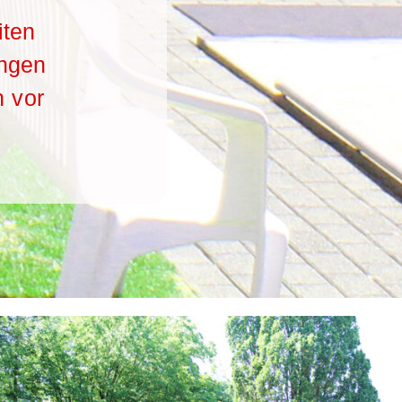
iten
ungen
n vor