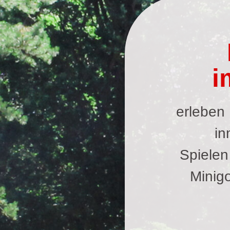
i
erleben
in
Spielen
Minig