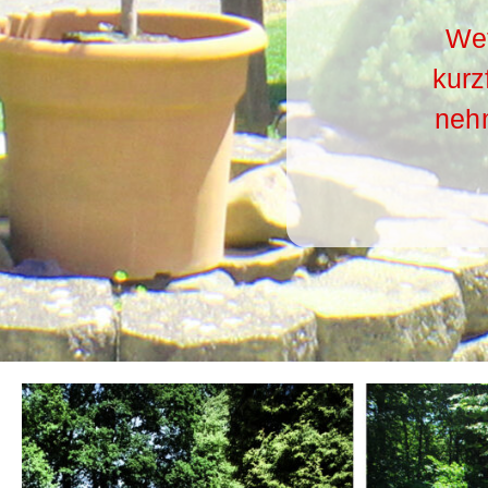
Wet
kurz
nehm