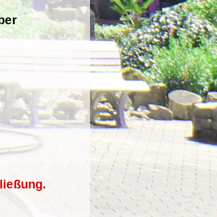
ber
ließung.