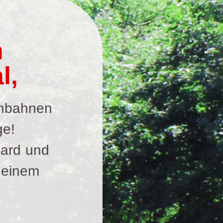
n
l,
onbahnen
ge!
iard und
 einem